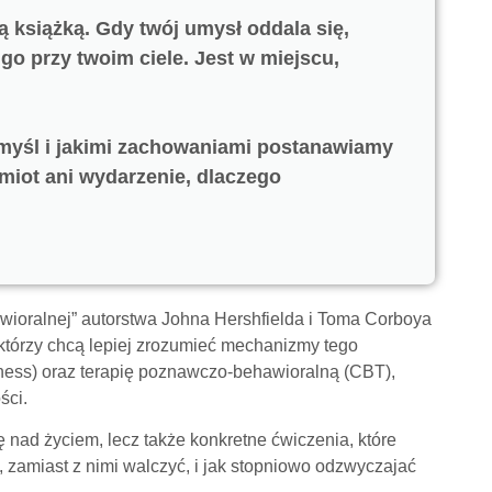
tą książką. Gdy twój umysł oddala się,
o przy twoim ciele. Jest w miejscu,
ę myśl i jakimi zachowaniami postanawiamy
dmiot ani wydarzenie, dlaczego
wioralnej” autorstwa Johna Hershfielda i Toma Corboya
którzy chcą lepiej zrozumieć mechanizmy tego
lness) oraz terapię poznawczo-behawioralną (CBT),
ści.
lę nad życiem, lecz także konkretne ćwiczenia, które
, zamiast z nimi walczyć, i jak stopniowo odzwyczajać