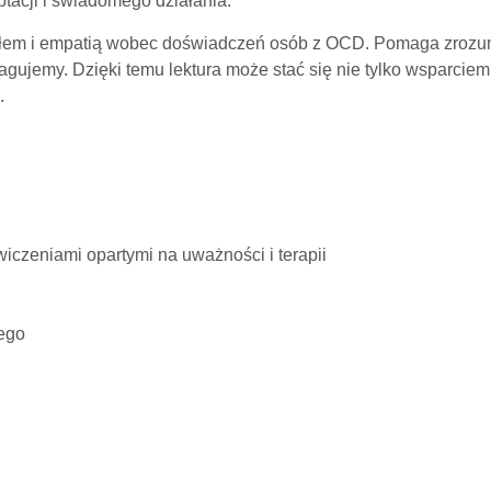
tacji i świadomego działania.
epłem i empatią wobec doświadczeń osób z OCD. Pomaga zrozumi
eagujemy. Dzięki temu lektura może stać się nie tylko wsparciem
.
iczeniami opartymi na uważności i terapii
ego