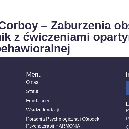
 Corboy – Zaburzenia ob
ik z ćwiczeniami opart
behawioralnej
Menu
I
O nas
Statut
Fundatorzy
L
Władze fundacji
P
P
Poradnia Psychologiczna i Ośrodek
Psychoterapii HARMONIA
C