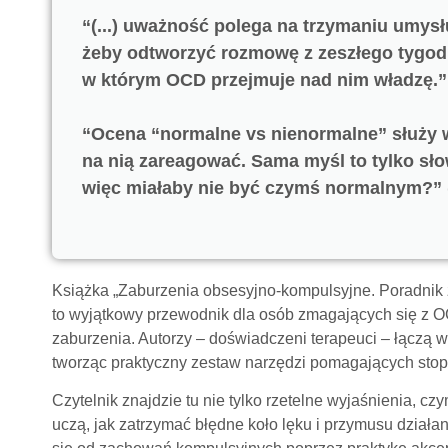
“(...) uważność polega na trzymaniu umysłu 
żeby odtworzyć rozmowę z zeszłego tygodn
w którym OCD przejmuje nad nim władzę.” 
“Ocena “normalne vs nienormalne” służy w
na nią zareagować. Sama myśl to tylko słow
więc miałaby nie być czymś normalnym?” (
Książka „Zaburzenia obsesyjno-kompulsyjne. Poradnik 
to wyjątkowy przewodnik dla osób zmagających się z OC
zaburzenia. Autorzy – doświadczeni terapeuci – łączą 
tworząc praktyczny zestaw narzędzi pomagających sto
Czytelnik znajdzie tu nie tylko rzetelne wyjaśnienia, cz
uczą, jak zatrzymać błędne koło lęku i przymusu działa