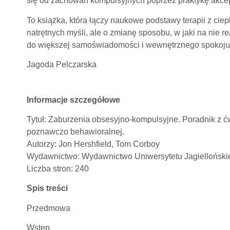
się od zachowań kompulsyjnych poprzez praktykę akcep
To książka, która łączy naukowe podstawy terapii z ci
natrętnych myśli, ale o zmianę sposobu, w jaki na nie r
do większej samoświadomości i wewnętrznego spokoju
Jagoda Pelczarska
Informacje szczegółowe
Tytuł: Zaburzenia obsesyjno-kompulsyjne. Poradnik z ćw
poznawczo behawioralnej.
Autorzy: Jon Hershfield, Tom Corboy
Wydawnictwo: Wydawnictwo Uniwersytetu Jagielloński
Liczba stron: 240
Spis treści
Przedmowa
Wstęp