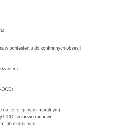
lna
 w odniesieniu do konkretnych obsesji
wdzaniem
O-OCD)
na tle religijnym i moralnym)
ą/ OCD czuciowo-ruchowe
ym lub mentalnym