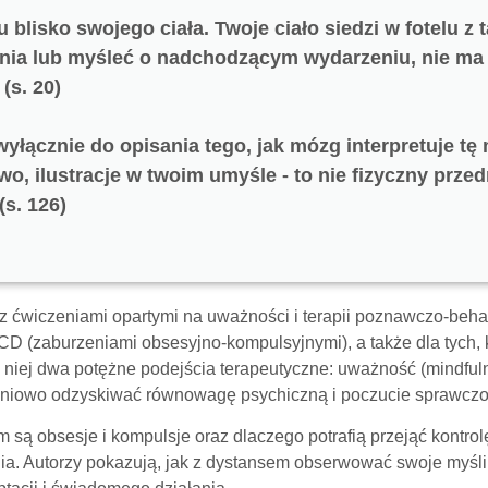
blisko swojego ciała. Twoje ciało siedzi w fotelu z 
ia lub myśleć o nadchodzącym wydarzeniu, nie ma g
(s. 20)
yłącznie do opisania tego, jak mózg interpretuje t
o, ilustracje w twoim umyśle - to nie fizyczny prze
s. 126)
z ćwiczeniami opartymi na uważności i terapii poznawczo-beha
D (zaburzeniami obsesyjno-kompulsyjnymi), a także dla tych, 
w niej dwa potężne podejścia terapeutyczne: uważność (mindfu
pniowo odzyskiwać równowagę psychiczną i poczucie sprawczo
ym są obsesje i kompulsje oraz dlaczego potrafią przejąć kontro
nia. Autorzy pokazują, jak z dystansem obserwować swoje myśli