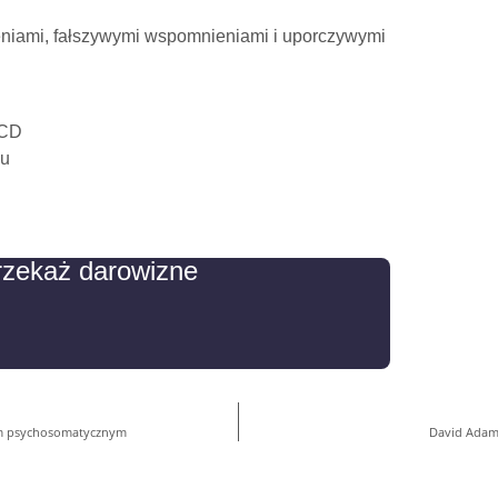
niami, fałszywymi wspomnieniami i uporczywymi
OCD
su
rzekaż darowizne
kom psychosomatycznym
David Adam 